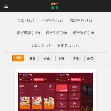
89YE
首页
游戏源码
网站源码
89YE
源
码
商业源码
破解软件
视频教程
更多
全部 (1234)
手游棋牌 (528)
端游棋牌 (132)
源
登录
注册
登注不正常？
页游棋牌 (122)
传奇手游 (29)
传奇端游 (19)
码
传奇页游 (31)
其他游戏 (373)
日期↑
查看↑
评论↑
下载↑
收藏↑
喜欢↑