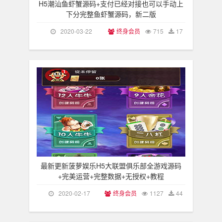
H5潮汕鱼虾蟹源码+支付已经对接也可以手动上
下分完整鱼虾蟹源码，新二版
2020-03-22
终身会员
715
17
最新更新菠萝娱乐H5大联盟俱乐部全游戏源码
+完美运营+完整数据+无授权+教程
2020-02-17
终身会员
1127
44