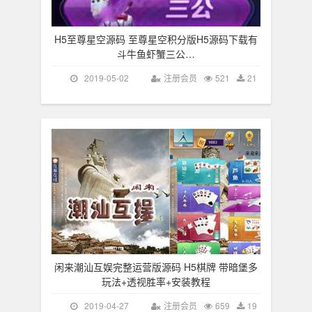
H5至尊星空源码 至尊星空积分版H5源码下载有
斗牛鱼虾蟹三公…
2019-05-02
注册会员
521
21
闲来潮汕互娱完整运营版源码 H5棋牌 带暗堡多
玩法+透视胜率+安装教程
2019-04-27
注册会员
659
19