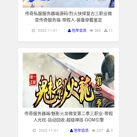
传奇私服服务器端源码/烈火抉择复古三职业微
变传奇服务端-带假人-装备穿戴鉴定
2022-11-01
包年会员
365
11
传奇服务器端/魅影火龙微变第二季三职业-带假
人光柱-自动回收-超级神技-GOM引擎
2022-11-01
包年会员
237
0