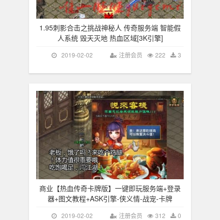
1.95刺影合击之挑战神秘人 传奇服务端 智能假
人系统 毁天灭地 热血区域[3K引擎]
2019-02-02
注册会员
222
3
商业【热血传奇卡牌版】一键即玩服务端+登录
器+图文教程+ASK引擎-侠义情-战宠-卡牌
2019-02-02
注册会员
312
0