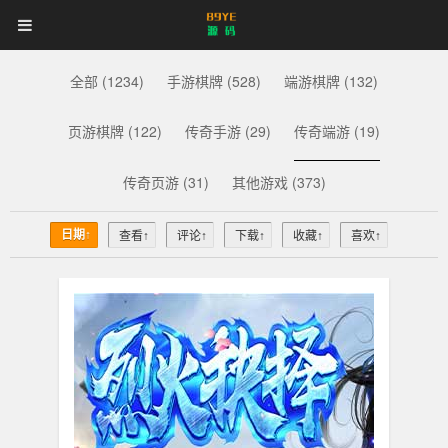
89YE
首页
游戏源码
网站源码
89YE
源
码
商业源码
破解软件
视频教程
更多
全部 (1234)
手游棋牌 (528)
端游棋牌 (132)
源
登录
注册
登注不正常？
页游棋牌 (122)
传奇手游 (29)
传奇端游 (19)
码
传奇页游 (31)
其他游戏 (373)
日期↑
查看↑
评论↑
下载↑
收藏↑
喜欢↑