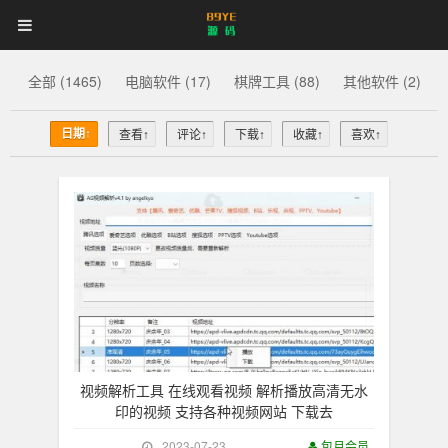
89YE
首页
游戏源码
网站源码
89YE
源
码
商业源码
破解软件
视频教程
更多
全部 (1465)
电脑软件 (17)
棋牌工具 (88)
其他软件 (2)
源
登录
注册
登注不正常？
码
日期↑
查看↑
评论↑
下载↑
收藏↑
喜欢↑
视频解析工具 在线观看视频 解析播放高清无水
印的视频 支持各种视频网站 下载去
2023-07-23
包月会员