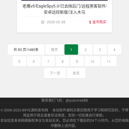
老鹰v5/EagleSpy5.0/已去除后门/远程黑客软件/
安卓远控新版/注入木马
2026-02-28
金币购买
共 93 页/1480条
首页
1
2
3
4
5
6
7
8
9
10
11
下一页
末页
联系我们飞机：@yuanma688
© 2006-2023
89YE源码发布网
本站软件源码文章仅限用于学习和研究目的，不得
将此用于商业或者非法用途，否则一切后果自行承担。
本站信息来自网络版权争议与本站无关。您必须在下载后的24个小时内，从您的电脑
中删除上述内容。