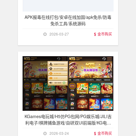
APK报毒在线打包/安卓在线加固/apk免杀/防毒
免杀工具/系统源码
2026-03-27
金币购买
KGames电玩城/H5仿PG包网/PG娱乐城/JILI吉
利电子/棋牌捕鱼游戏/自研双UI前端版/KG电子
源
2026-03-24
金币购买