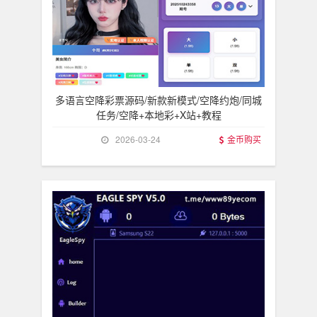
多语言空降彩票源码/新款新模式/空降约炮/同城
任务/空降+本地彩+X站+教程
2026-03-24
金币购买