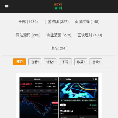
89YE
首页
游戏源码
网站源码
89YE
源
码
商业源码
破解软件
视频教程
更多
全部 (1480)
手游棋牌 (327)
页游棋牌 (149)
源
登录
注册
登注不正常？
网站源码 (202)
商业菠菜 (278)
区块理财 (490)
码
其它 (34)
日期↑
查看↑
评论↑
下载↑
收藏↑
喜欢↑