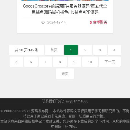
CocosCreator+前端源码+服务器源码/第五代全
民捕鱼源码街机捕鱼/H5捕鱼APP源码
2024-12-14
金币购买
共 10 页/149条
首页
1
2
3
4
5
6
7
8
9
10
下一页
末页
联系我们飞机：@yuanma688
© 2006-2023
89YE源码发布网
本站软件源码文章仅限用于学习和研究目的，不得
将此用于商业或者非法用途，否则一切后果自行承担。
本站信息来自网络版权争议与本站无关。您必须在下载后的24个小时内，从您的电脑
中删除上述内容。