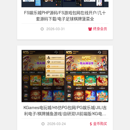
FS娱乐城PHP源码/FS游戏包网在线开户/几十
套源码下载/电子足球棋牌菠菜全
2026-03-31
终身会员
KGames电玩城/H5仿PG包网/PG娱乐城/JILI吉
利电子/棋牌捕鱼游戏/自研双UI前端版/KG电子
源
2026-03-24
金币购买