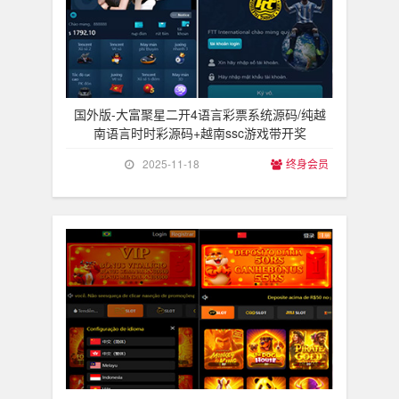
国外版-大富聚星二开4语言彩票系统源码/纯越
南语言时时彩源码+越南ssc游戏带开奖
2025-11-18
终身会员