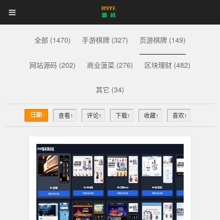
89YE
首页
游戏源码
网站源码
89YE
源
码
商业源码
破解软件
视频教程
更多
全部 (1470)
手游棋牌 (327)
页游棋牌 (149)
源
登录
注册
登注不正常？
网站源码 (202)
商业菠菜 (276)
区块理财 (482)
码
其它 (34)
日期↑
查看↑
评论↑
下载↑
收藏↑
喜欢↑