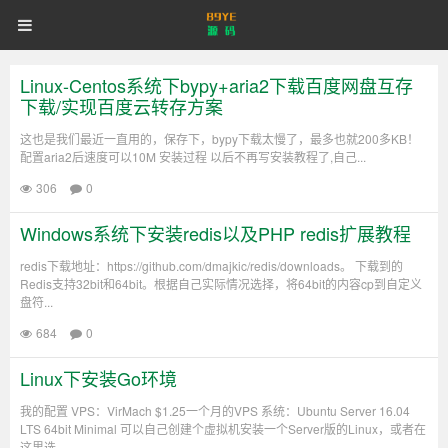
89YE
首页
游戏源码
网站源码
89YE
源
码
商业源码
破解软件
视频教程
更多
登录
注册
Linux-Centos系统下bypy+aria2下载百度网盘互存
源
下载/实现百度云转存方案
码
这也是我们最近一直用的，保存下，bypy下载太慢了，最多也就200多KB！
配置aria2后速度可以10M 安装过程 以后不再写安装教程了,自己...
306
0
Windows系统下安装redis以及PHP redis扩展教程
redis下载地址：https://github.com/dmajkic/redis/downloads。 下载到的
Redis支持32bit和64bit。根据自己实际情况选择，将64bit的内容cp到自定义
盘符...
684
0
Linux下安装Go环境
我的配置 VPS：VirMach $1.25一个月的VPS 系统：Ubuntu Server 16.04
LTS 64bit Minimal 可以自己创建个虚拟机安装一个Server版的Linux，或者在
这里选...