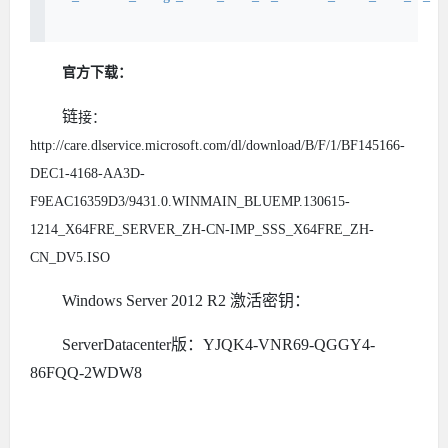
官方下载：
链
接
：
http://care.dlservice.microsoft.com/dl/download/B/F/1/BF145166-
DEC1-4168-AA3D-
F9EAC16359D3/9431.0.WINMAIN_BLUEMP.130615-
1214_X64FRE_SERVER_ZH-CN-IMP_SSS_X64FRE_ZH-
CN_DV5.ISO
Windows Server 2012 R2 激活密钥：
ServerDatacenter版：YJQK4-VNR69-QGGY4-
86FQQ-2WDW8