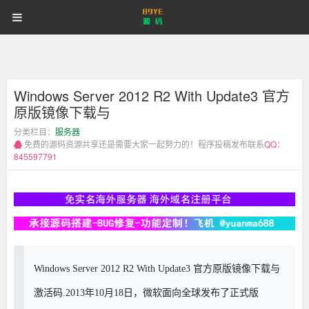
89
首页
游戏源码
网站源码
89
耶
源
码
商业源码
破解软件
视频教程
更多
登录
注册
耶
Windows Server 2012 R2 With Update3 官方
源
原版镜像下载与
码
分类栏目：
服务器
免费的源码资源共享还是需要大家一起努力的！程序投稿发布联系
QQ：
845597791
Windows Server 2012 R2 With Update3 官方原版镜像下载与
激活码.2013年10月18日，微软面向全球发布了正式版