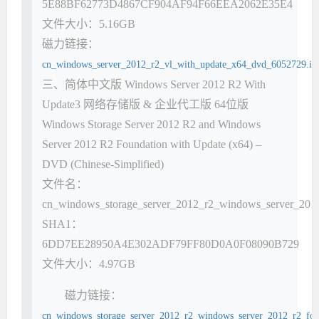
5E88BF62773D4867CF904AF94F66EEA2062E35E4
文件大小：5.16GB
磁力链接：
cn_windows_server_2012_r2_vl_with_update_x64_dvd_6052729.is
三、简体中文版 Windows Server 2012 R2 With
Update3 网络存储版 & 企业代工版 64位版
Windows Storage Server 2012 R2 and Windows
Server 2012 R2 Foundation with Update (x64) –
DVD (Chinese-Simplified)
文件名：
cn_windows_storage_server_2012_r2_windows_server_2012
SHA1：
6DD7EE28950A4E302ADF79FF80D0A0F08090B729
文件大小：4.97GB
磁力链接：
cn_windows_storage_server_2012_r2_windows_server_2012_r2_fou