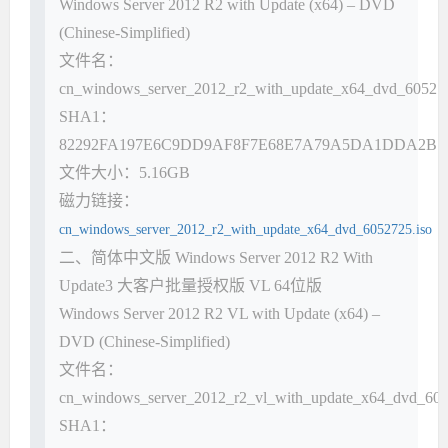
Windows Server 2012 R2 with Update (x64) – DVD
(Chinese-Simplified)
文件名：
cn_windows_server_2012_r2_with_update_x64_dvd_605272
SHA1：
82292FA197E6C9DD9AF8F7E68E7A79A5DA1DDA2B
文件大小：5.16GB
磁力链接：
cn_windows_server_2012_r2_with_update_x64_dvd_6052725.iso
二、简体中文版 Windows Server 2012 R2 With
Update3 大客户批量授权版 VL 64位版
Windows Server 2012 R2 VL with Update (x64) –
DVD (Chinese-Simplified)
文件名：
cn_windows_server_2012_r2_vl_with_update_x64_dvd_605
SHA1：