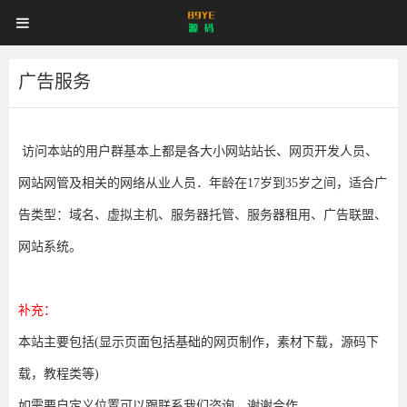
89YE
首页
游戏源码
网站源码
89YE
源
码
商业源码
破解软件
视频教程
更多
广告服务
源
登录
注册
登注不正常？
码
访问本站的用户群基本上都是各大小网站站长、网页开发人员、
网站网管及相关的网络从业人员．年龄在17岁到35岁之间，适合广
告类型：域名、虚拟主机、服务器托管、服务器租用、广告联盟、
网站系统。
补充：
本站主要包括(显示页面包括基础的网页制作，素材下载，源码下
载，教程类等)
如需要自定义位置可以跟联系我们咨询。谢谢合作。