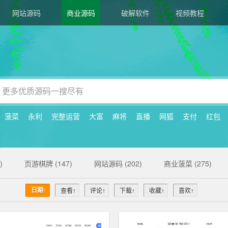
网站源码
商业源码
破解软件
视频教程
菠菜
永利
完整运营
大富
麻将
直播
网狐
支付
红包
)
页游棋牌 (147)
网站源码 (202)
商业菠菜 (275)
日期↑
查看↑
评论↑
下载↑
收藏↑
喜欢↑