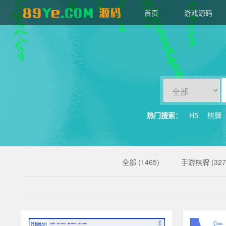
首页
游戏源码
89YE
源
码
热门搜索：
H5
棋牌
全部 (1465)
手游棋牌 (327