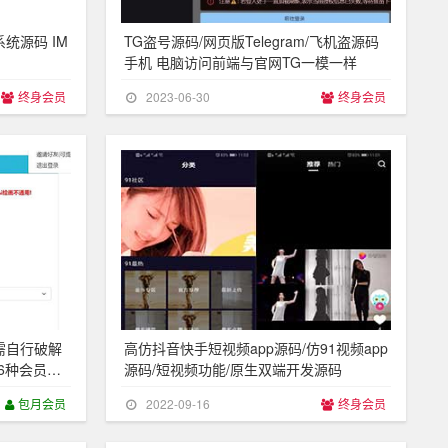
统源码 IM
TG盗号源码/网页版Telegram/飞机盗源码
手机 电脑访问前端与官网TG一模一样
终身会员
2023-06-30
终身会员
密版需自行破解
高仿抖音快手短视频app源码/仿91视频app
持6种会员模
源码/短视频功能/原生双端开发源码
包月会员
2022-09-16
终身会员