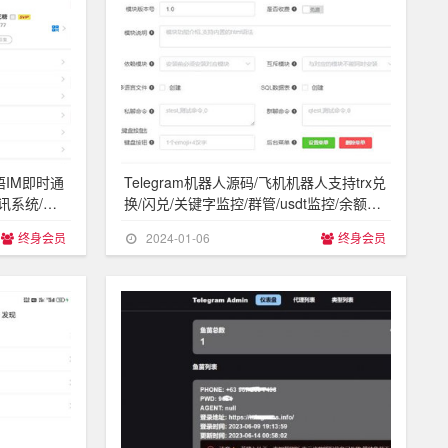
语IM即时通
Telegram机器人源码/飞机机器人支持trx兑
讯系统/带
换/闪兑/关键字监控/群管/usdt监控/余额查
询
终身会员
2024-01-06
终身会员