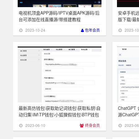
电视机顶盒APP源码/IPTV桌面APK源码/后
安卓手机远程
台可添加在线直播源/带搭建教程
版下载/最
2023-10-24
包年会员
2023-10
最新高仿钱包\获取助记词钱包\获取私钥\自
ChatGP
动归集\IM\TP钱包\小狐狸假钱包\BTP钱包
源Chat
2023-06-10
终身会员
2023-06