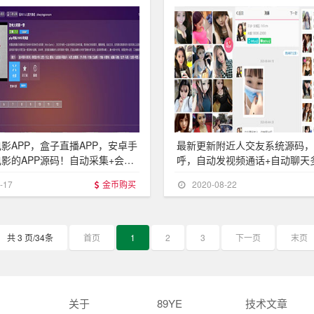
影APP，盒子直播APP，安卓手
最新更新附近人交友系统源码，
影的APP源码！自动采集+会员
呼，自动发视频通话+自动聊天
-17
金币购买
2020-08-22
共 3 页/34条
首页
1
2
3
下一页
末页
关于
89YE
技术文章