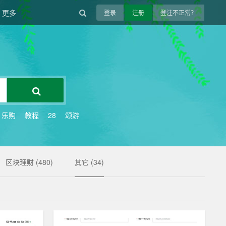
更多
登录
注册
登注不正常？
乐购
教程
28
颂游
区块理财 (480)
其它 (34)