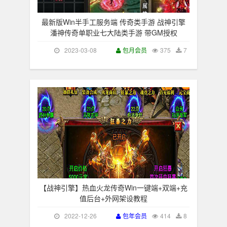
最新版Win半手工服务端 传奇类手游 战神引擎
潘神传奇单职业七大陆类手游 带GM授权
2023-03-08
包月会员
375
7
【战神引擎】热血火龙传奇Win一键端+双端+充
值后台+外网架设教程
2022-12-26
包年会员
414
8