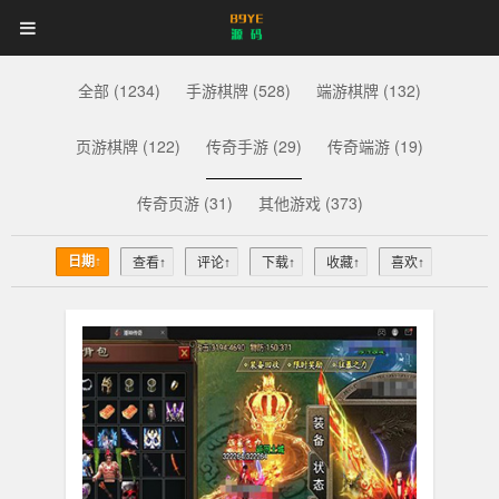
89YE
首页
游戏源码
网站源码
89YE
源
码
商业源码
破解软件
视频教程
更多
全部 (1234)
手游棋牌 (528)
端游棋牌 (132)
源
登录
注册
登注不正常？
页游棋牌 (122)
传奇手游 (29)
传奇端游 (19)
码
传奇页游 (31)
其他游戏 (373)
日期↑
查看↑
评论↑
下载↑
收藏↑
喜欢↑