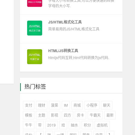
字母大小写转换工具,可以方便快速的转换
字母的大小写.
JS/HTML格式化工具
简单易用的JS/HTML格式化工具
HTML/JS转换工具
htmljs代码互转,html代码转换为js代码.
热门标签
支付
理财
菠菜
IM
商城
小程序
聊天
模板
主题
影视
四方
房卡
牛霸天
最新
牛牛
带
2019
给
抽水
积分
虚拟机
诛仙
【
端
一键
即玩
服务
中变
】