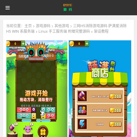
89YE
首页
游戏源码
网站源码
89YE
源
码
商业源码
破解软件
视频教程
更多
源
当前位置：
主页
>
游戏源码
>
其他游戏
> 三网H5消除游戏源码 萨满爱消除
H5 WIN 系服务端 + Linux 手工服务端 附赠完整源码 + 架设教程
登录
注册
登注不正常？
码