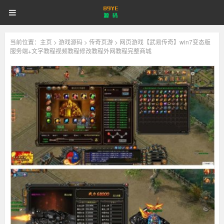
89YE
首页
游戏源码
网站源码
89YE
源
码
商业源码
破解软件
视频教程
更多
源
当前位置：
主页
>
游戏源码
>
传奇页游
> 网页游戏【武易传奇】win7变态版
服务端+文字教程视频教程修改教程外网教程完整商城
登录
注册
登注不正常？
码