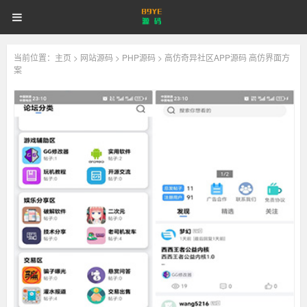
89YE
首页
游戏源码
网站源码
89YE
源
码
商业源码
破解软件
视频教程
更多
源
当前位置：
主页
>
网站源码
>
PHP源码
> 高仿奇异社区APP源码 高仿界面方
案
登录
注册
登注不正常？
码