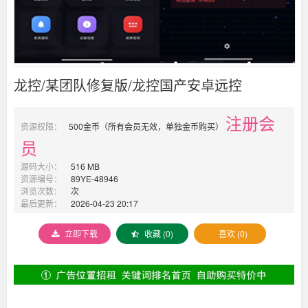
龙控/某团队修复版/龙控国产安卓远控
注册会
资源权限：
500金币（所有会员无效，单独金币购买）
员
源码大小：
516 MB
资源编号：
89YE-48946
浏览次数：
次
最后更新：
2026-04-23 20:17
立即下载
收藏 (0)
喜欢 (0)