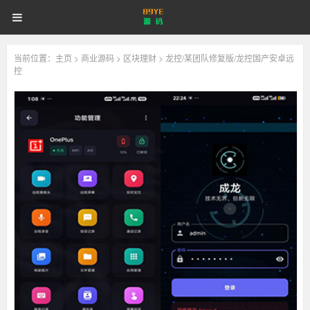
89YE
首页
游戏源码
网站源码
89YE
源
码
商业源码
破解软件
视频教程
更多
源
当前位置：
主页
>
商业源码
>
区块理财
> 龙控/某团队修复版/龙控国产安卓远
控
登录
注册
登注不正常？
码