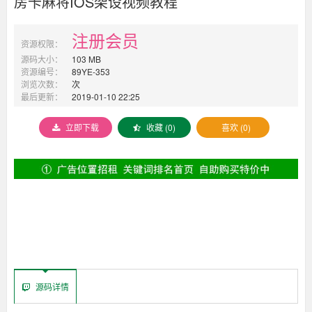
房卡麻将IOS架设视频教程
注册会员
资源权限：
源码大小：
103 MB
资源编号：
89YE-353
浏览次数：
次
最后更新：
2019-01-10 22:25
立即下载
收藏 (0)
喜欢 (0)
源码详情