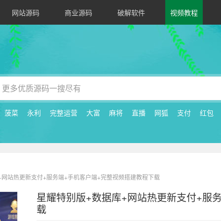
网站源码
商业源码
破解软件
视频教程
菠菜
永利
完整运营
大富
麻将
直播
网狐
支付
红包
库+网站热更新支付+服务端+手机客户端+完整视频搭建教程下载
星耀特别版+数据库+网站热更新支付+服
载