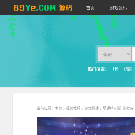
首页
游戏源码
89YE
源
码
热门搜索：
H5
棋牌
当前位置：
主页
>
视频教程
>
游戏搭建
> 星耀特别版+数据