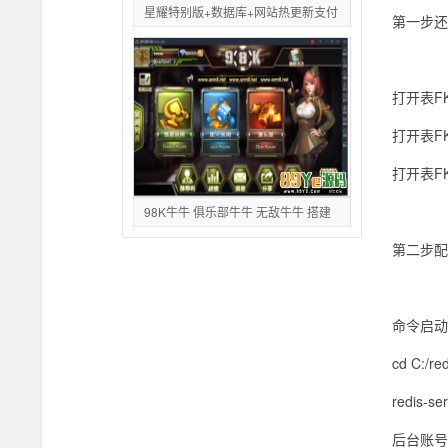
星耀特别版+数据库+网站热更新支付
第一步还
打开表FK
打开表FK
打开表FK
98K牛牛 俱乐部牛牛 无敌牛牛 搭建
第二步配
命令启动
cd C:/re
redis-se
后台账号a