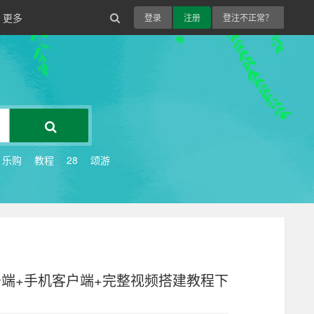
更多
登录
注册
登注不正常？
乐购
教程
28
颂游
务端+手机客户端+完整视频搭建教程下