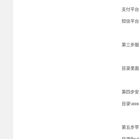
支付平台地址
短信平台 阿
第三步服
目录里面找
第四步安
目录\ass
第五步苹
目录Payl