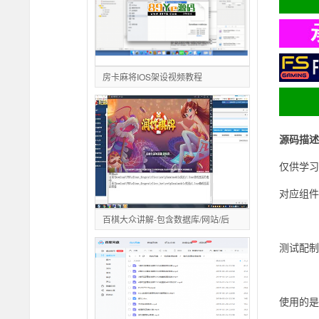
房卡麻将IOS架设视频教程
源码描述
仅供学习
对应组件下载：
百棋大众讲解-包含数据库/网站/后
测试配制：
使用的是