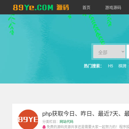
首页
游戏源码
89YE
源
码
热门搜索：
H5
棋牌
php获取今日、昨日、最近7天、
分类栏目：
网站代码
免费的源码资源共享还是需要大家一起努力的！程序