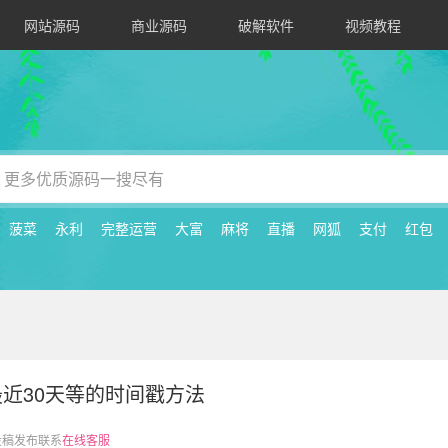
网站源码
商业源码
破解软件
视频教程
菠菜
永利
完整运营
大富
麻将
直播
网狐
支付
红包
最近30天等的时间戳方法
投稿发布联系
在线客服