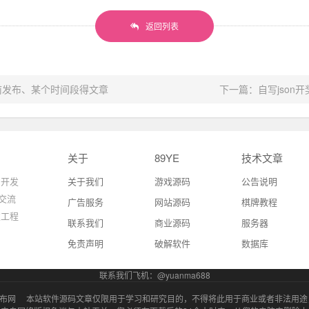
返回列表
天前发布、某个时间段得文章
下一篇：自写json开奖
关于
89YE
技术文章
 开发
关于我们
游戏源码
公告说明
交流
广告服务
网站源码
棋牌教程
发工程
联系我们
商业源码
服务器
免责声明
破解软件
数据库
联系我们飞机：@yuanma688
发布网
本站软件源码文章仅限用于学习和研究目的，不得将此用于商业或者非法用途