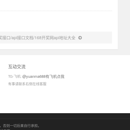
接口/api接口文档/168开奖网api地址大全
互动交流
@yuanma688有飞机点我
TG-飞机:
有事请联系右侧在线客服
，否则一切后果自行承担。