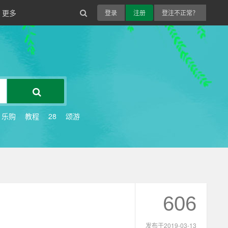
更多
登录
注册
登注不正常？
乐购
教程
28
颂游
606
发布于2019-03-13