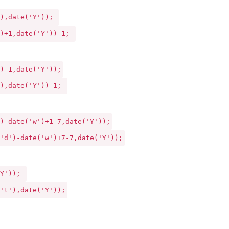
),date('Y')); 
)+1,date('Y'))-1; 
)-1,date('Y'));
'),date('Y'))-1; 
')-date('w')+1-7,date('Y'));
'd')-date('w')+7-7,date('Y'));
Y')); 
('t'),date('Y'));