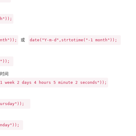
h"));
或
nth"));
date("Y-m-d",strtotime("-1 month")); 
")); 
后时间
1 week 2 days 4 hours 5 minute 2 seconds"));
hursday"));  
nday")); 