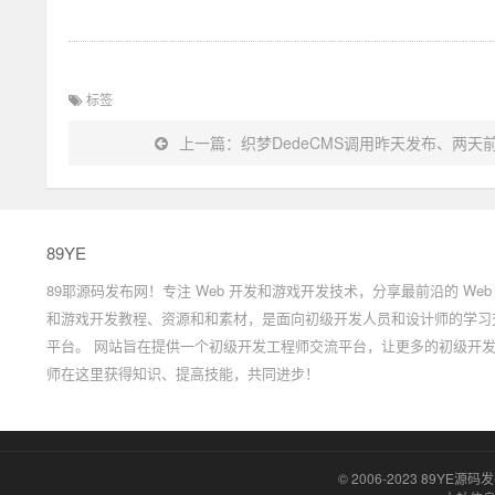
标签
上一篇：织梦DedeCMS调用昨天发布、两
89YE
89耶源码发布网！专注 Web 开发和游戏开发技术，分享最前沿的 Web
和游戏开发教程、资源和和素材，是面向初级开发人员和设计师的学习
平台。 网站旨在提供一个初级开发工程师交流平台，让更多的初级开
师在这里获得知识、提高技能，共同进步！
© 2006-2023
89YE源码