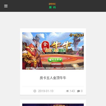
89YE
首页
游戏源码
网站源码
89YE
源
码
商业源码
破解软件
视频教程
更多
源
手游棋牌
143
登录
注册
登注不正常？
码
房卡五人金顶牛牛
2019-01-10
143
0
手游棋牌
266