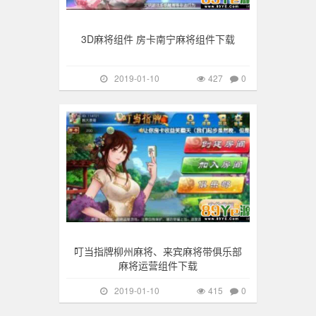
3D麻将组件 房卡南宁麻将组件下载
2019-01-10
427
0
手游棋牌
415
叮当指牌柳州麻将、来宾麻将带俱乐部
麻将运营组件下载
2019-01-10
415
0
手游棋牌
394