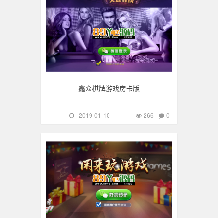
鑫众棋牌游戏房卡版
2019-01-10
266
0
手游棋牌
128