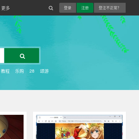
更多
登录
注册
登注不正常？
教程
乐购
28
颂游
288
其他游戏
430