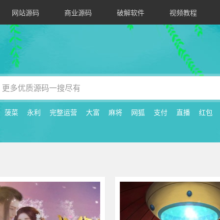
网站源码
商业源码
破解软件
视频教程
菠菜
永利
完整运营
大富
麻将
网狐
支付
直播
红包
423
其他游戏