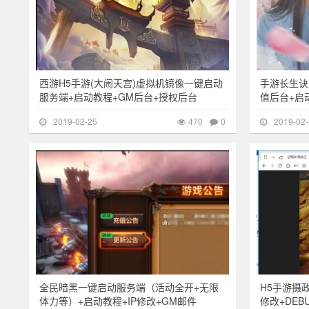
西游H5手游(大闹天宫)虚拟机镜像一键启动
手游长生诀
服务端+启动教程+GM后台+授权后台
值后台+启
2019-02-25
470
0
2019-02-
其他游戏
323
其他游戏
全民暗黑一键启动服务端（活动全开+无限
H5手游摄
体力等）+启动教程+IP修改+GM邮件
修改+DE