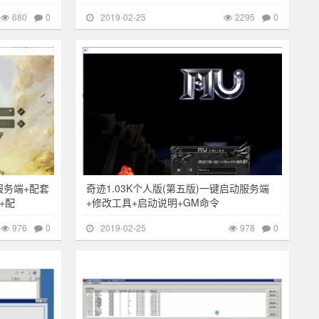
680
0
2019-02-25
2295
0
976
其他游戏
978
动服务端+配套
奇迹1.03K个人版(第五版)一键启动服务端
+配
+修改工具+启动说明+GM命令
976
0
2019-02-25
978
0
287
游戏搭建
400