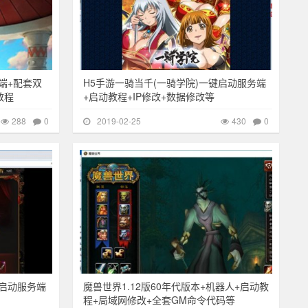
端+配套双
H5手游一骑当千(一骑学院)一键启动服务端
教程
+启动教程+IP修改+数据修改等
288
0
2019-02-25
430
0
680
其他游戏
2295
启动服务端
魔兽世界1.12版60年代版本+机器人+启动教
程+局域网修改+全套GM命令代码等