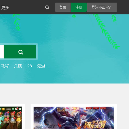
更多
登录
注册
登注不正常？
教程
乐购
28
颂游
264
其他游戏
234