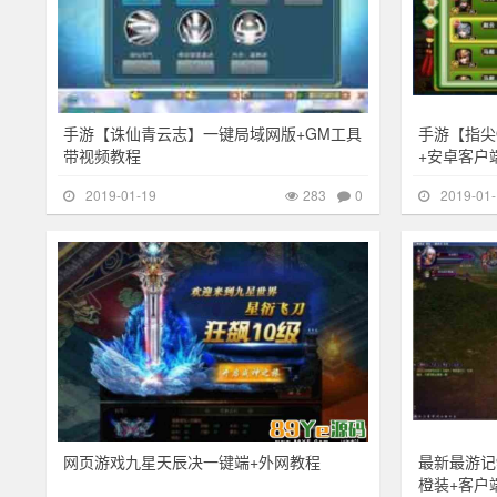
手游【诛仙青云志】一键局域网版+GM工具
手游【指尖
带视频教程
+安卓客户
2019-01-19
283
0
2019-01-
其他游戏
257
其他游戏
网页游戏九星天辰决一键端+外网教程
最新最游记
橙装+客户