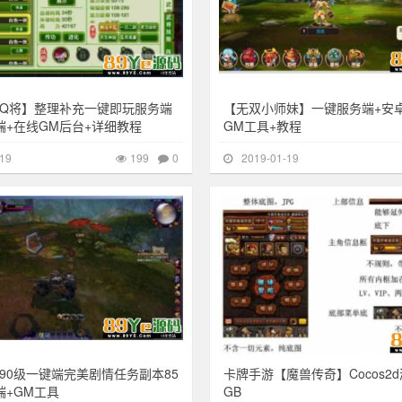
Q将】整理补充一键即玩服务端
【无双小师妹】一键服务端+安
端+在线GM后台+详细教程
GM工具+教程
19
199
0
2019-01-19
208
其他游戏
90级一键端完美剧情任务副本85
卡牌手游【魔兽传奇】Cocos2d
端+GM工具
GB