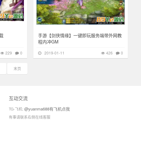
载
手游【剑侠情缘】一键即玩服务端带外网教
程内冲GM
229
0
2019-01-11
426
0
末页
互动交流
@yuanma688有飞机点我
TG-飞机:
有事请联系右侧在线客服