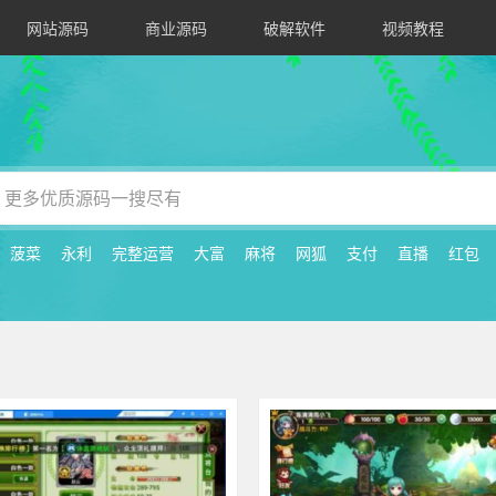
网站源码
商业源码
破解软件
视频教程
菠菜
永利
完整运营
大富
麻将
网狐
支付
直播
红包
199
其他游戏