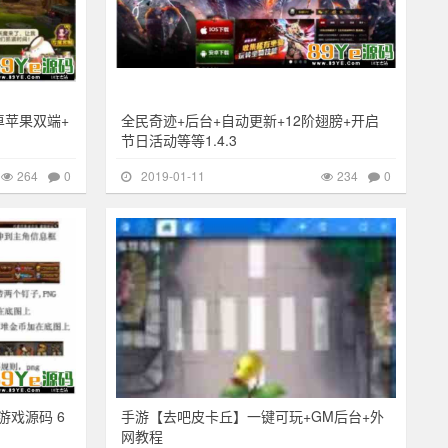
卓苹果双端+
全民奇迹+后台+自动更新+12阶翅膀+开启
节日活动等等1.4.3
264
0
2019-01-11
234
0
182
其他游戏
377
游戏源码 6
手游【去吧皮卡丘】一键可玩+GM后台+外
网教程